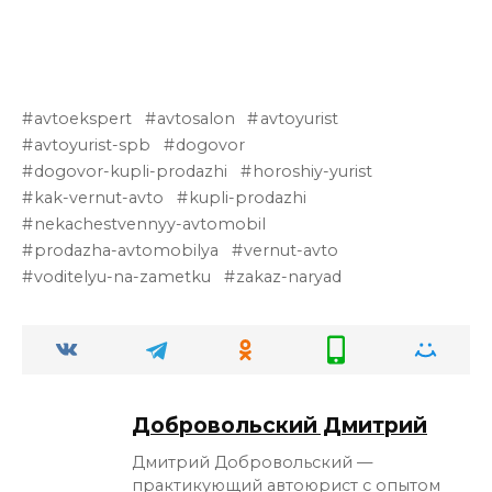
avtoekspert
avtosalon
avtoyurist
avtoyurist-spb
dogovor
dogovor-kupli-prodazhi
horoshiy-yurist
kak-vernut-avto
kupli-prodazhi
nekachestvennyy-avtomobil
prodazha-avtomobilya
vernut-avto
voditelyu-na-zametku
zakaz-naryad
Добровольский Дмитрий
Дмитрий Добровольский —
практикующий автоюрист с опытом