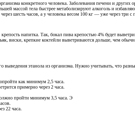
организма конкретного человека. Заболевания печени и других 
ьшей массой тела быстрее метаболизируют алкоголь и избавляютс
 через шесть часов, а у человека весом 100 кг — уже через три с
репость напитка. Так, бокал пива крепостью 4% будет выветриват
ньяк, виски, крепкие коктейли выветриваются дольше, чем обычн
ого выведения этанола из организма. Нужно учитывать, что разн
опройти как минимум 2,5 часа.
трится примерно через 2 часа.
 должно пройти минимум 3,5 часа. Э
асов.
з 22 часа.