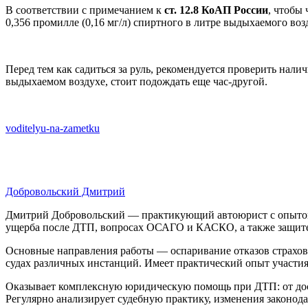
В соответствии с примечанием к
ст. 12.8 КоАП России
, чтобы
0,356 промилле (0,16 мг/л) спиртного в литре выдыхаемого воз
Перед тем как садиться за руль, рекомендуется проверить нали
выдыхаемом воздухе, стоит подождать еще час-другой.
voditelyu-na-zametku
Добровольский Дмитрий
Дмитрий Добровольский — практикующий автоюрист с опытом р
ущерба после ДТП, вопросах ОСАГО и КАСКО, а также защите 
Основные направления работы — оспаривание отказов страхов
судах различных инстанций. Имеет практический опыт участи
Оказывает комплексную юридическую помощь при ДТП: от досу
Регулярно анализирует судебную практику, изменения законод