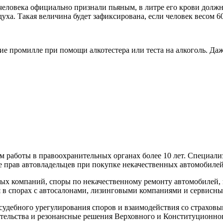
 человека официально признали пьяным, в литре его крови должно
духа. Такая величина будет зафиксирована, если человек весом 6
чие промилле при помощи алкотестера или теста на алкоголь. Да
аботы в правоохранительных органах более 10 лет. Специализ
прав автовладельцев при покупке некачественных автомобилей
ых компаний, споры по некачественному ремонту автомобилей, 
я в спорах с автосалонами, лизинговыми компаниями и сервисн
дебного урегулирования споров и взаимодействия со страховы
ательства и резонансные решения Верховного и Конституционно