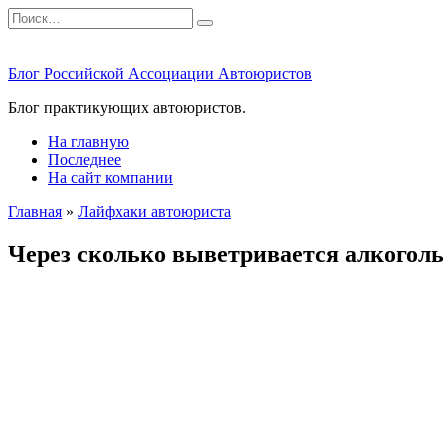
Перейти
Search
к
for:
содержанию
Блог Российской Ассоциации Автоюристов
Блог практикующих автоюристов.
На главную
Последнее
На сайт компании
Главная
»
Лайфхаки автоюриста
Через сколько выветривается алкоголь 