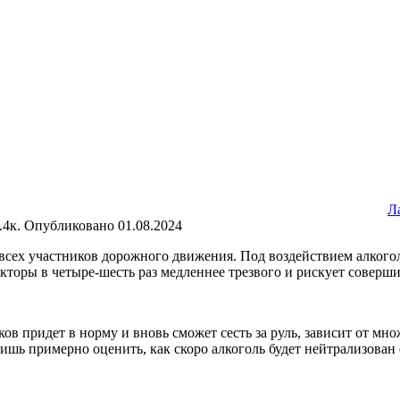
Л
.4к.
Опубликовано
01.08.2024
всех участников дорожного движения. Под воздействием алкого
акторы в четыре-шесть раз медленнее трезвого и рискует соверш
ов придет в норму и вновь сможет сесть за руль, зависит от мн
лишь примерно оценить, как скоро алкоголь будет нейтрализован