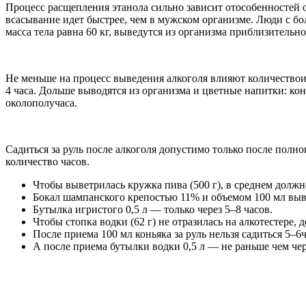
Процесс расщепления этанола сильно зависит отособенностей 
всасывание идет быстрее, чем в мужском организме. Люди с бол
масса тела равна 60 кг, выведутся из организма приблизительно
Не меньше на процесс выведения алкоголя влияют количествои к
4 часа. Дольше выводятся из организма и цветные напитки: ко
околополучаса.
Садиться за руль после алкоголя допустимо только после полн
количество часов.
Чтобы выветрилась кружка пива (500 г), в среднем должн
Бокал шампанского крепостью 11% и объемом 100 мл выве
Бутылка игристого 0,5 л — только через 5–8 часов.
Чтобы стопка водки (62 г) не отразилась на алкотестере,
После приема 100 мл коньяка за руль нельзя садиться 5–6ч
А после приема бутылки водки 0,5 л — не раньше чем чере