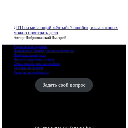
ДТП на мигающий жёлтый: 7 ошибок, из-за которых
можно проиграть дело
Автор: Добровольский Дмитрий
Гарантия и автодилеры
Изменения в законах для автомобилистов
Лайфхаки автоюриста
Лишение водительских прав
Обман при покупке автомобиля
Разборы автоюриста
Расходы автомобилиста
Задать свой вопрос