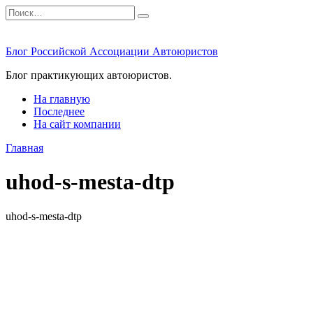
Перейти
Search
к
for:
содержанию
Блог Российской Ассоциации Автоюристов
Блог практикующих автоюристов.
На главную
Последнее
На сайт компании
Главная
uhod-s-mesta-dtp
uhod-s-mesta-dtp