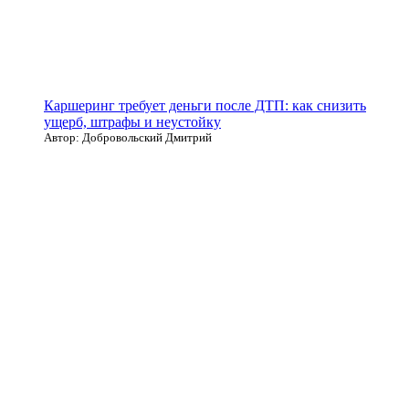
Каршеринг требует деньги после ДТП: как снизить
ущерб, штрафы и неустойку
Автор: Добровольский Дмитрий