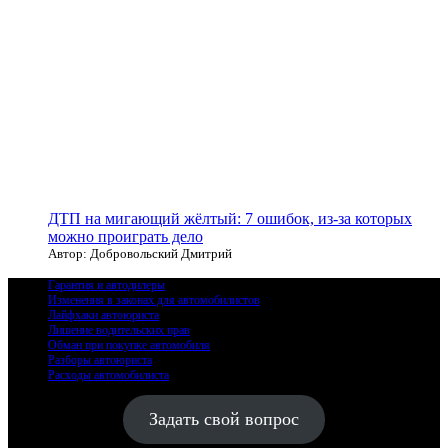
ДТП на мигающий жёлтый: 7 ошибок, из-за которых
можно проиграть дело
Автор: Добровольский Дмитрий
Гарантия и автодилеры
Изменения в законах для автомобилистов
Лайфхаки автоюриста
Лишение водительских прав
Обман при покупке автомобиля
Разборы автоюриста
Расходы автомобилиста
Задать свой вопрос