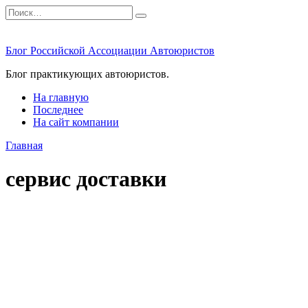
Перейти
Search
к
for:
содержанию
Блог Российской Ассоциации Автоюристов
Блог практикующих автоюристов.
На главную
Последнее
На сайт компании
Главная
сервис доставки