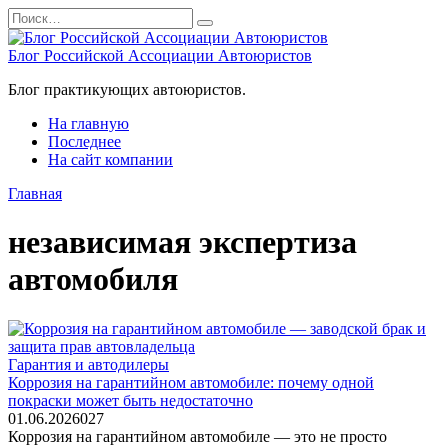
Перейти
Search
к
for:
содержанию
Блог Российской Ассоциации Автоюристов
Блог практикующих автоюристов.
На главную
Последнее
На сайт компании
Главная
независимая экспертиза
автомобиля
Гарантия и автодилеры
Коррозия на гарантийном автомобиле: почему одной
покраски может быть недостаточно
01.06.2026
0
27
Коррозия на гарантийном автомобиле — это не просто