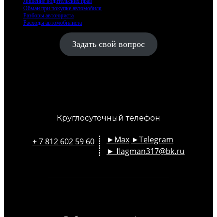
Лишение водительских прав
Обман при покупке автомобиля
Разборы автоюриста
Расходы автомобилиста
Задать свой вопрос
Круглосуточный телефон
►Max
►Telegram
+ 7 812 602 59 60
► flagman317@bk.ru
email