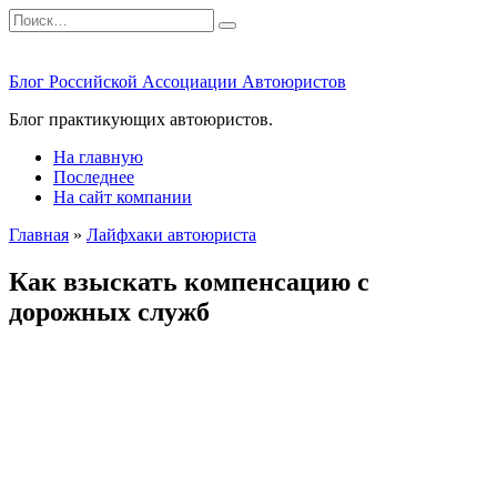
Перейти
Search
к
for:
содержанию
Блог Российской Ассоциации Автоюристов
Блог практикующих автоюристов.
На главную
Последнее
На сайт компании
Главная
»
Лайфхаки автоюриста
Как взыскать компенсацию с
дорожных служб